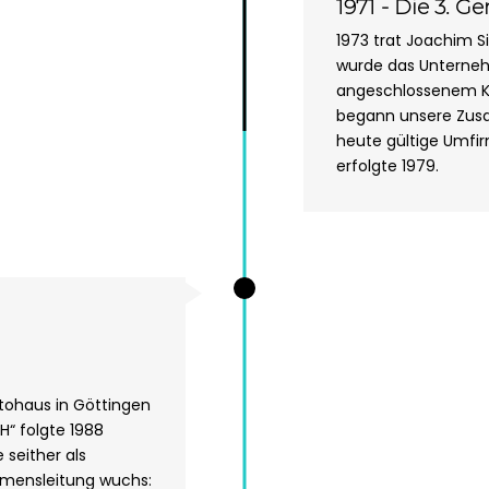
1971 - Die 3. G
1973 trat Joachim S
wurde das Unterneh
angeschlossenem Ka
begann unsere Zus
heute gültige Umfi
erfolgte 1979.
utohaus in Göttingen
H“ folgte 1988
 seither als
hmensleitung wuchs: