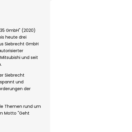
tal35 GmbH" (2020)
is heute drei
aus Siebrecht GmbH
utorisierter
Mitsubishi und seit
.
er Siebrecht
espannt und
orderungen der
r alle Themen rund um
em Motto "Geht