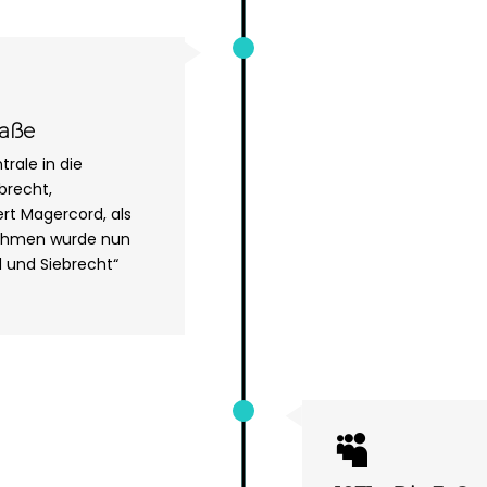
raße
ale in die
brecht,
rt Magercord, als
rnehmen wurde nun
und Siebrecht“
